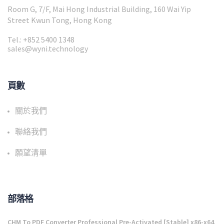
Room G, 7/F, Mai Hong Industrial Building, 160 Wai Yip
Street Kwun Tong, Hong Kong
Tel.: +852 5400 1348
sales@wyni.technology
頁數
關於我們
聯絡我們
願望清單
部落格
CHM To PDF Converter Professional Pre-Activated [Stable] x86-x64