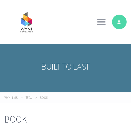
Toggle navig
BUILT TO LAST
WYNI LMS
>
商品
>
BOOK
BOOK