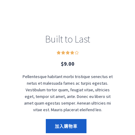
Built to Last
$
9.00
Pellentesque habitant morbi tristique senectus et
netus et malesuada fames ac turpis egestas.
Vestibulum tortor quam, feugiat vitae, ultricies
eget, tempor sit amet, ante. Donec eu libero sit
amet quam egestas semper. Aenean ultricies mi
vitae est. Mauris placerat eleifend leo.
加入購物車