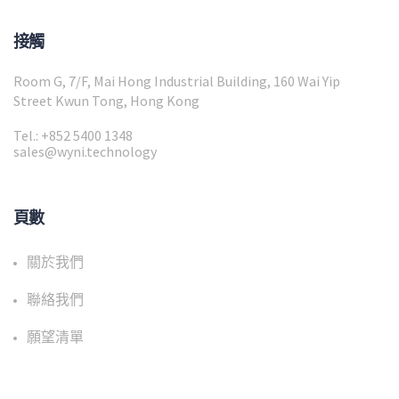
接觸
Room G, 7/F, Mai Hong Industrial Building, 160 Wai Yip
Street Kwun Tong, Hong Kong
Tel.: +852 5400 1348
sales@wyni.technology
頁數
關於我們
聯絡我們
願望清單