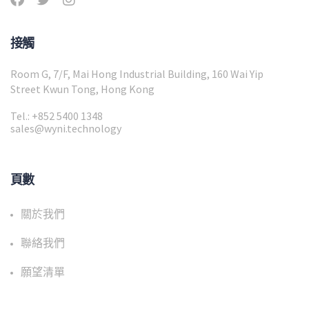
接觸
Room G, 7/F, Mai Hong Industrial Building, 160 Wai Yip
Street Kwun Tong, Hong Kong
Tel.: +852 5400 1348
sales@wyni.technology
頁數
關於我們
聯絡我們
願望清單