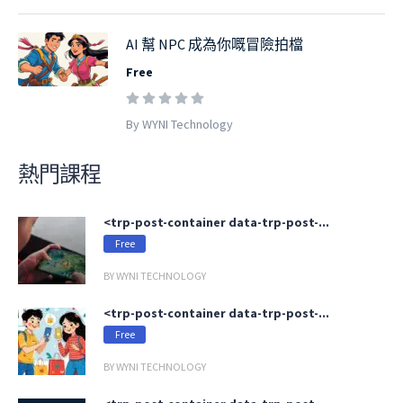
AI 幫 NPC 成為你嘅冒險拍檔
Free
By WYNI Technology
熱門課程
<trp-post-container data-trp-post-...
Free
BY WYNI TECHNOLOGY
<trp-post-container data-trp-post-...
Free
BY WYNI TECHNOLOGY