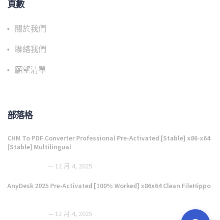
頁數
關於我們
聯絡我們
願望清單
部落格
CHM To PDF Converter Professional Pre-Activated [Stable] x86-x64
[Stable] Multilingual
12 月 4, 2025
AnyDesk 2025 Pre-Activated [100% Worked] x86x64 Clean FileHippo
12 月 4, 2025