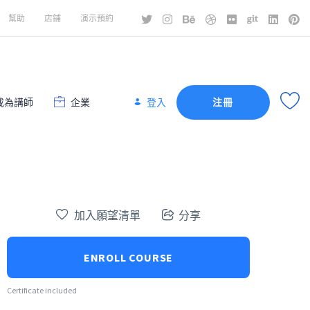
幫助
店鋪
演示預約
成為講師
企業
登入
注冊
加入願望清單
分享
ENROLL COURSE
Certificate included