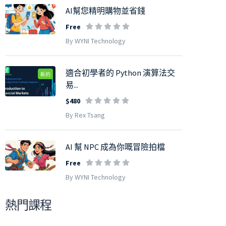
AI幫您精明購物並省錢
Free
By WYNI Technology
適合初學者的 Python 演算法交
新的
易...
$480
By Rex Tsang
AI 幫 NPC 成為你嘅冒險拍檔
Free
By WYNI Technology
熱門課程