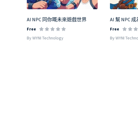
AI NPC 同你嘅未來遊戲世界
AI 幫 NP
Free
Free
By WYNI Technology
By WYNI Techn