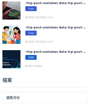
<trp-post-container data-trp-post-...
Free
BY WYNI TECHNOLOGY
<trp-post-container data-trp-post-...
Free
BY WYNI TECHNOLOGY
<trp-post-container data-trp-post-...
$480
BY REX TSANG
檔案
檔
選取月份
案