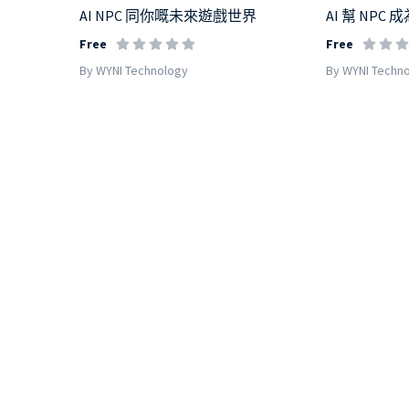
AI NPC 同你嘅未來遊戲世界
AI 幫 NP
Free
Free
By WYNI Technology
By WYNI Techn