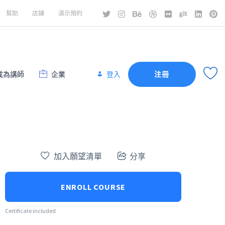
幫助
店鋪
演示預約
成為講師
企業
登入
注冊
加入願望清單
分享
ENROLL COURSE
Certificate included