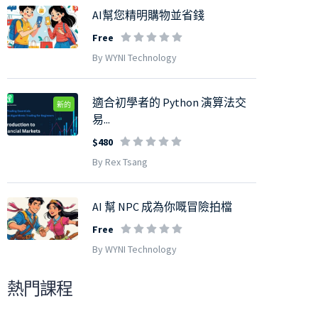
AI幫您精明購物並省錢
Free
By WYNI Technology
適合初學者的 Python 演算法交
新的
易...
$480
By Rex Tsang
AI 幫 NPC 成為你嘅冒險拍檔
Free
By WYNI Technology
熱門課程