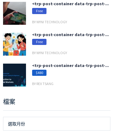
<trp-post-container data-trp-post-...
Free
BY WYNI TECHNOLOGY
<trp-post-container data-trp-post-...
Free
BY WYNI TECHNOLOGY
<trp-post-container data-trp-post-...
$480
BY REX TSANG
檔案
檔
選取月份
案