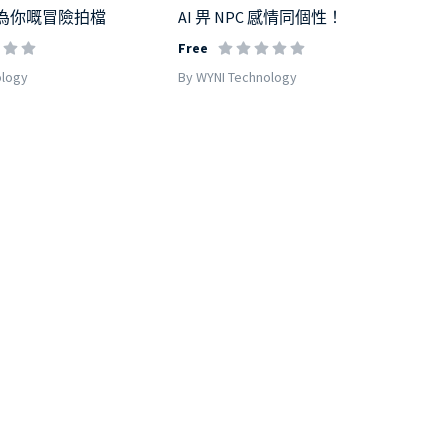
C 成為你嘅冒險拍檔
AI 畀 NPC 感情同個性！
Free
ology
By WYNI Technology