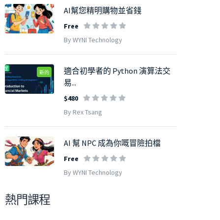
AI幫您精明購物並省錢
Free
By WYNI Technology
適合初學者的 Python 演算法交
新的
易...
$480
By Rex Tsang
AI 幫 NPC 成為你嘅冒險拍檔
Free
By WYNI Technology
熱門課程