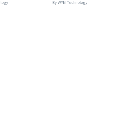
ology
By WYNI Technology