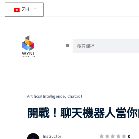
ZH
Artificial Intelligence,
Chatbot
開戰！聊天機器人當你
0
Instructor