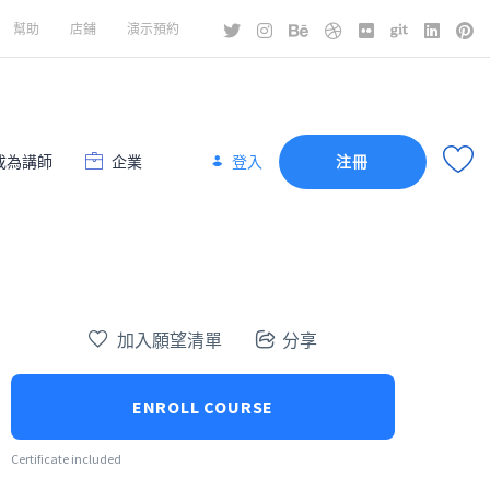
幫助
店鋪
演示預約
成為講師
企業
登入
注冊
加入願望清單
分享
ENROLL COURSE
Certificate included