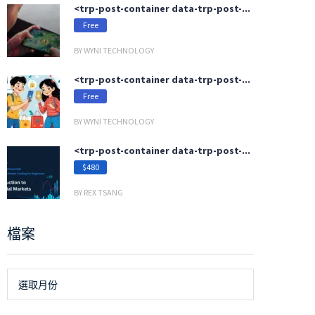
<trp-post-container data-trp-post-...
Free
BY WYNI TECHNOLOGY
<trp-post-container data-trp-post-...
Free
BY WYNI TECHNOLOGY
<trp-post-container data-trp-post-...
$480
BY REX TSANG
檔案
檔
選取月份
案