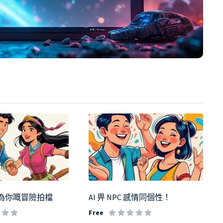
C 成為你嘅冒險拍檔
AI 畀 NPC 感情同個性！
Free