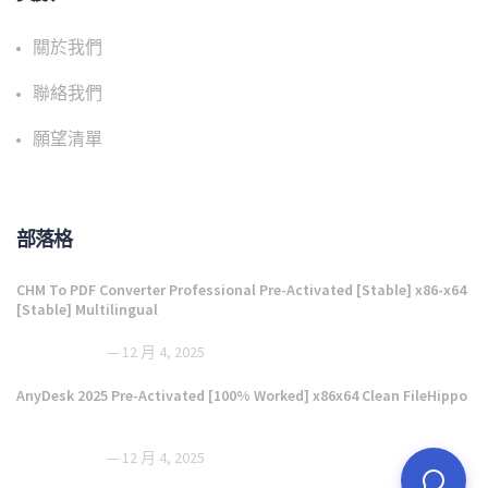
關於我們
聯絡我們
願望清單
部落格
CHM To PDF Converter Professional Pre-Activated [Stable] x86-x64
[Stable] Multilingual
12 月 4, 2025
AnyDesk 2025 Pre-Activated [100% Worked] x86x64 Clean FileHippo
12 月 4, 2025