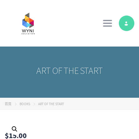
Toggle navig
ART OF THE START
首頁
BOOKS
ART OF THE START
$
15.00