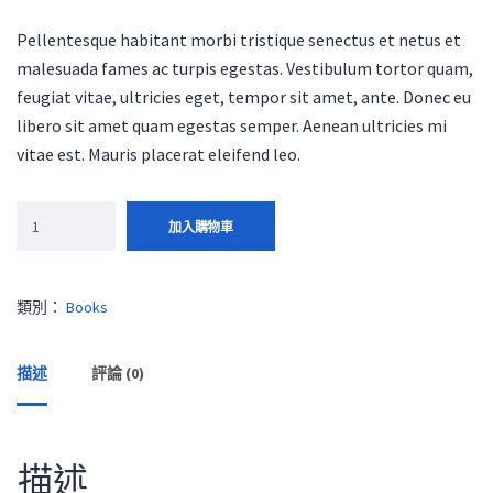
Pellentesque habitant morbi tristique senectus et netus et
malesuada fames ac turpis egestas. Vestibulum tortor quam,
feugiat vitae, ultricies eget, tempor sit amet, ante. Donec eu
libero sit amet quam egestas semper. Aenean ultricies mi
vitae est. Mauris placerat eleifend leo.
加入購物車
類別：
Books
描述
評論 (0)
描述