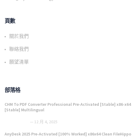
頁數
關於我們
聯絡我們
願望清單
部落格
CHM To PDF Converter Professional Pre-Activated [Stable] x86-x64
[Stable] Multilingual
12 月 4, 2025
AnyDesk 2025 Pre-Activated [100% Worked] x86x64 Clean FileHippo