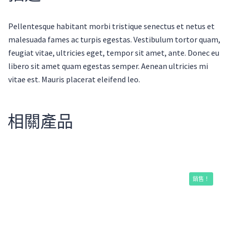
Pellentesque habitant morbi tristique senectus et netus et
malesuada fames ac turpis egestas. Vestibulum tortor quam,
feugiat vitae, ultricies eget, tempor sit amet, ante. Donec eu
libero sit amet quam egestas semper. Aenean ultricies mi
vitae est. Mauris placerat eleifend leo.
相關產品
銷售！