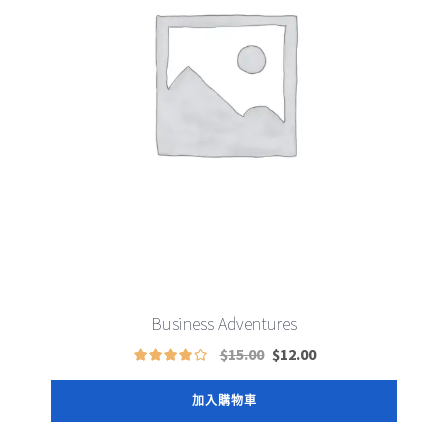
Business Adventures
原
現
$
15.00
$
12.00
價
在
為：
價
加入購物車
$15.00。
格
為：